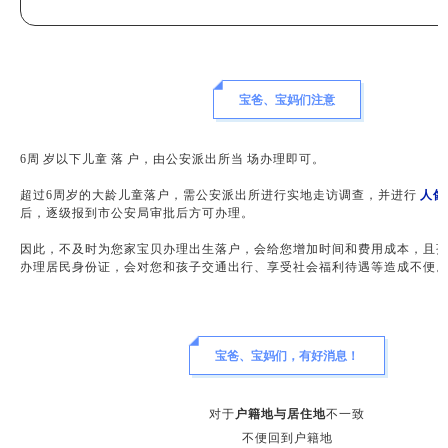
宝爸、宝妈们注意
6周
岁以下儿童
落
户，由公安派出所当
场办理即可。
超过6周岁的大龄儿童落户，需公安派出所进行实地走访调查，并进行
人像
后，逐级报到市公安局审批后方可办理。
因此，不及时为您家宝贝办理出生落户，会给您增加时间和费用成本，且
办理居民身份证，会对您和孩子交通出行、享受社会福利待遇等造成不便
宝爸、宝妈们，有好消息！
对于
户籍地与居住地
不一致
不便回到户籍地