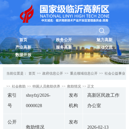
首页
政务公开
魅力高新
产业高新
服务高新
互动交流
数据开放
当前位置是：
首页
>>
政府信息公开
>>
重点领域信息公开
>>
社会公益事业
>>
社会救助
>>
特困人员救助供养
>>
救助情况
>> 正文
索引
shsyfzj/2026-
发布
高新区民政工作
号
0000028
机构
办公室
公开
发布
救助情况
2026-02-13