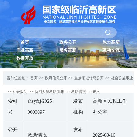
首页
政务公开
魅力高新
产业高新
服务高新
互动交流
数据开放
当前位置是：
首页
>>
政府信息公开
>>
重点领域信息公开
>>
社会公益事业
>>
社会救助
>>
特困人员救助供养
>>
救助情况
>> 正文
索引
shsyfzj/2025-
发布
高新区民政工作
号
0000097
机构
办公室
公开
发布
救助情况
2025-08-16