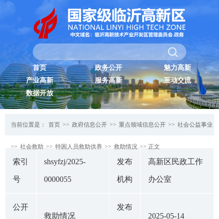
首页
政务公开
魅力高新
产业高新
服务高新
互动交流
数据开放
当前位置是：
首页
>>
政府信息公开
>>
重点领域信息公开
>>
社会公益事业
>>
社会救助
>>
特困人员救助供养
>>
救助情况
>> 正文
索引
shsyfzj/2025-
发布
高新区民政工作
号
0000055
机构
办公室
公开
发布
救助情况
2025-05-14