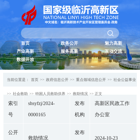
首页
政务公开
魅力高新
产业高新
服务高新
互动交流
数据开放
当前位置是：
首页
>>
政府信息公开
>>
重点领域信息公开
>>
社会公益事业
>>
社会救助
>>
特困人员救助供养
>>
救助情况
>> 正文
索引
shsyfzj/2024-
发布
高新区民政工作
号
0000165
机构
办公室
公开
发布
救助情况
2024-10-23