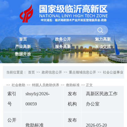
首页
政务公开
魅力高新
产业高新
服务高新
互动交流
数据开放
当前位置是：
首页
>>
政府信息公开
>>
重点领域信息公开
>>
社会公益事业
>>
社会救助
>>
特困人员救助供养
>>
救助标准
>> 正文
索引
shsyfzj/2026-
发布
高新区民政工作
号
00059
机构
办公室
公开
发布
救助标准
2026-05-20