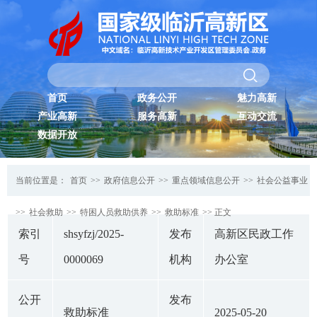
首页
政务公开
魅力高新
产业高新
服务高新
互动交流
数据开放
当前位置是：
首页
>>
政府信息公开
>>
重点领域信息公开
>>
社会公益事业
>>
社会救助
>>
特困人员救助供养
>>
救助标准
>> 正文
索引
shsyfzj/2025-
发布
高新区民政工作
号
0000069
机构
办公室
公开
发布
救助标准
2025-05-20