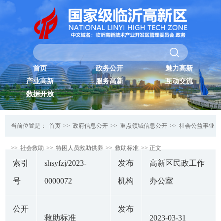
首页
政务公开
魅力高新
产业高新
服务高新
互动交流
数据开放
当前位置是：
首页
>>
政府信息公开
>>
重点领域信息公开
>>
社会公益事业
>>
社会救助
>>
特困人员救助供养
>>
救助标准
>> 正文
索引
shsyfzj/2023-
发布
高新区民政工作
号
0000072
机构
办公室
公开
发布
救助标准
2023-03-31