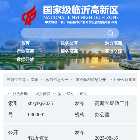
首页
政务公开
魅力高新
产业高新
服务高新
互动交流
数据开放
当前位置是：
首页
>>
政府信息公开
>>
重点领域信息公开
>>
社会公益事业
>>
社会救助
>>
城乡低保
>>
救助情况
>> 正文
索引
shsyfzj/2025-
发布
高新区民政工作
号
0000095
机构
办公室
公开
发布
救助情况
2025-08-16