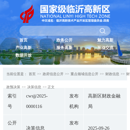
首页
政务公开
魅力高新
产业高新
服务高新
互动交流
数据开放
当前位置是：
首页
>>
政府信息公开
>>
重点领域信息公开
>>
财政信息
>>
财
政预决算
>>
决算信息
>> 正文
索引
cwsjj/2025-
发布
高新区财政金融
号
0000116
机构
局
公开
发布
决算信息
2025-09-26