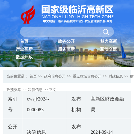
首页
政务公开
魅力高新
产业高新
服务高新
互动交流
数据开放
当前位置是：
首页
>>
政府信息公开
>>
重点领域信息公开
>>
财政信息
>>
财
政预决算
>>
决算信息
>> 正文
索引
cwsjj/2024-
发布
高新区财政金融
号
0000083
机构
局
公开
发布
决算信息
2024-09-14