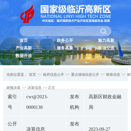
首页
政务公开
魅力高新
产业高新
服务高新
互动交流
数据开放
当前位置是：
首页
>>
政府信息公开
>>
重点领域信息公开
>>
财政信息
>>
财
政预决算
>>
决算信息
>> 正文
索引
cwsjj/2023-
发布
高新区财政金融
号
0000138
机构
局
公开
发布
决算信息
2023-09-27