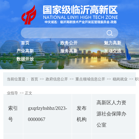
首页
政务公开
魅力高新
产业高新
服务高新
互动交流
数据开放
当前位置是：
首页
>>
政府信息公开
>>
重点领域信息公开
>>
稳岗就业
>>
职
业指导
>> 正文
高新区人力资
索引
gxqrlzyhshbz/2023-
发布
源社会保障办
号
0000067
机构
公室