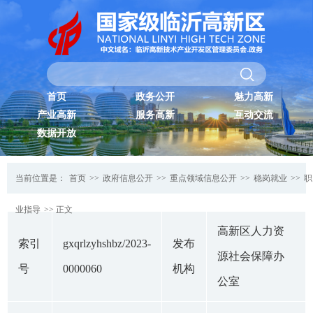
首页
政务公开
魅力高新
产业高新
服务高新
互动交流
数据开放
当前位置是：
首页
>>
政府信息公开
>>
重点领域信息公开
>>
稳岗就业
>>
职
业指导
>> 正文
高新区人力资
索引
gxqrlzyhshbz/2023-
发布
源社会保障办
号
0000060
机构
公室