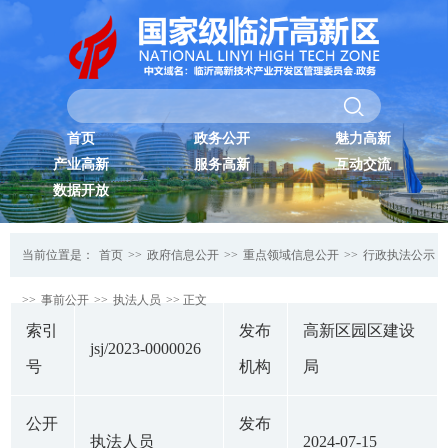
首页
政务公开
魅力高新
产业高新
服务高新
互动交流
数据开放
当前位置是：
首页
>>
政府信息公开
>>
重点领域信息公开
>>
行政执法公示
>>
事前公开
>>
执法人员
>> 正文
索引
发布
高新区园区建设
jsj/2023-0000026
号
机构
局
公开
发布
执法人员
2024-07-15