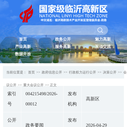
首页
政务公开
魅力高新
产业高新
服务高新
互动交流
数据开放
当前位置是：
首页
>>
政府信息公开
>>
行政权力运行公开
>>
决策公开
>>
会
议公开
>>
重大会议公开
>> 正文
索引
004215498/2026-
发布
高新区
号
00012
机构
公开
发布
政务要闻
2026-04-29