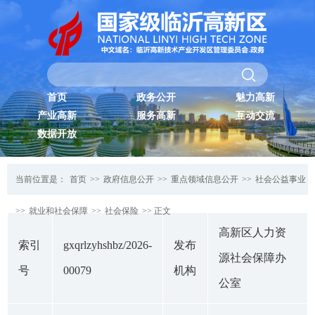
首页
政务公开
魅力高新
产业高新
服务高新
互动交流
数据开放
当前位置是：
首页
>>
政府信息公开
>>
重点领域信息公开
>>
社会公益事业
>>
就业和社会保障
>>
社会保险
>> 正文
高新区人力资
索引
gxqrlzyhshbz/2026-
发布
源社会保障办
号
00079
机构
公室