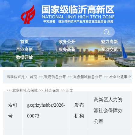
首页
政务公开
魅力高新
产业高新
服务高新
互动交流
数据开放
当前位置是：
首页
>>
政府信息公开
>>
重点领域信息公开
>>
社会公益事业
>>
就业和社会保障
>>
社会保险
>> 正文
高新区人力资
索引
gxqrlzyhshbz/2026-
发布
源社会保障办
号
00073
机构
公室