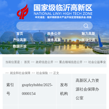
首页
政务公开
魅力高新
产业高新
服务高新
互动交流
数据开放
当前位置是：
首页
>>
政府信息公开
>>
重点领域信息公开
>>
社会公益事业
>>
就业和社会保障
>>
社会保险
>> 正文
高新区人力资
索引
gxqrlzyhshbz/2025-
发布
源社会保障办
号
0000154
机构
公室