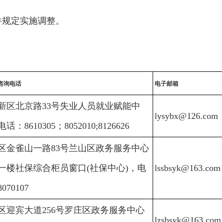
件规定实施调整。
咨询电话
电子邮箱
新区北京路33号失业人员就业赋能中
lysybx@126.com
话：8610305；8052010;8126626
区金雀山一路83号兰山区政务服务中心
一楼社保综合柜员窗口(社保中心)，电
lssbsyk@163.com
070107
区迎宾大道256号罗庄区政务服务中心
lzsbsyk@163.com