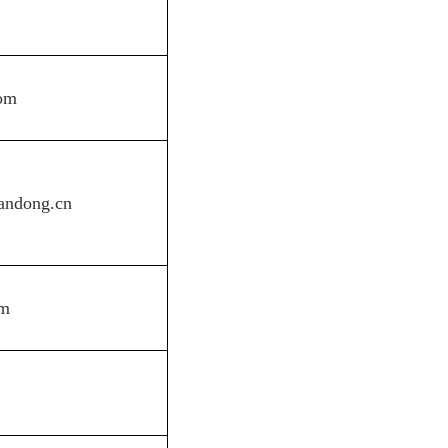
om
andong.cn
m