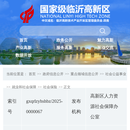
首页
政务公开
魅力高新
产业高新
服务高新
互动交流
数据开放
当前位置是：
首页
>>
政府信息公开
>>
重点领域信息公开
>>
社会公益事业
>>
就业和社会保障
>>
社会保险
>> 正文
高新区人力资
索引
gxqrlzyhshbz/2025-
发布
源社会保障办
号
0000067
机构
公室