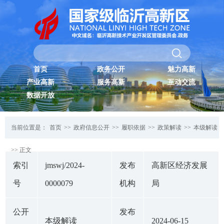
首页
政务公开
魅力高新
产业高新
服务高新
互动交流
数据开放
当前位置是：
首页
>>
政府信息公开
>>
履职依据
>>
政策解读
>>
本级解读
>> 正文
索引
jmswj/2024-
发布
高新区经济发展
号
0000079
机构
局
公开
发布
本级解读
2024-06-15