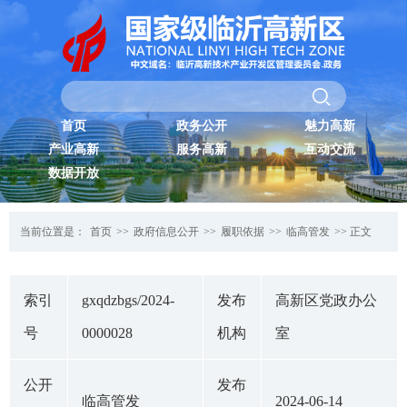
首页
政务公开
魅力高新
产业高新
服务高新
互动交流
数据开放
当前位置是：
首页
>>
政府信息公开
>>
履职依据
>>
临高管发
>> 正文
索引
gxqdzbgs/2024-
发布
高新区党政办公
号
0000028
机构
室
公开
发布
临高管发
2024-06-14