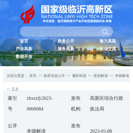
首页
政务公开
魅力高新
产业高新
服务高新
互动交流
数据开放
当前位置是：
首页
>>
政府信息公开
>>
履职依据
>>
政策解读
>>
本级解读
>> 正文
索引
zhxzzfj/2023-
发布
高新区综合行政
号
0000084
机构
执法局
公开
发布
本级解读
2023-05-08