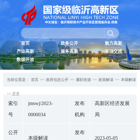
首页
政务公开
魅力高新
产业高新
服务高新
互动交流
数据开放
当前位置是：
首页
>>
政府信息公开
>>
履职依据
>>
政策解读
>>
本级解读
>> 正文
索引
jmswj/2023-
发布
高新区经济发展
号
0000034
机构
局
公开
发布
本级解读
2023-05-05