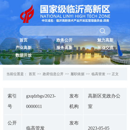
首页
政务公开
魅力高新
产业高新
服务高新
互动交流
数据开放
当前位置是：
首页
>>
政府信息公开
>>
履职依据
>>
临高管发
>> 正文
索引
gxqdzbgs/2023-
发布
高新区党政办公
号
0000011
机构
室
公开
发布
临高管发
2023-05-05