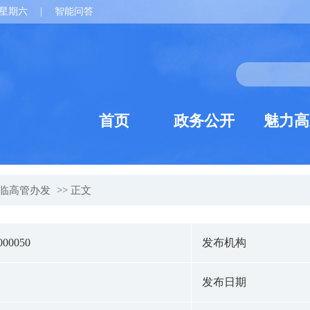
星期六
|
智能问答
首页
政务公开
魅力高
临高管办发
>> 正文
000050
发布机构
发布日期