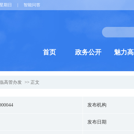
星期日
|
智能问答
首页
政务公开
魅力高
临高管办发
>> 正文
000044
发布机构
发布日期