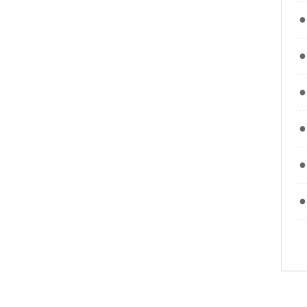
●
●
●