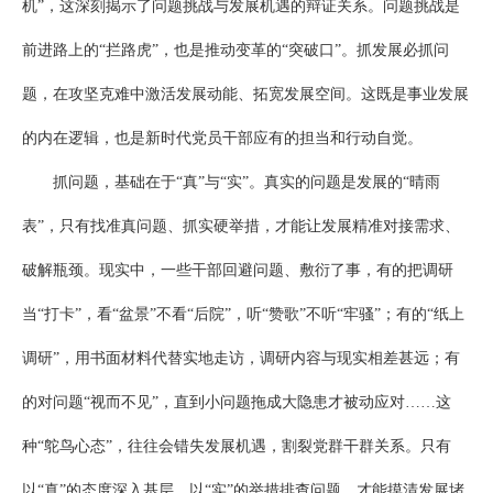
机”，这深刻揭示了问题挑战与发展机遇的辩证关系。问题挑战是
前进路上的“拦路虎”，也是推动变革的“突破口”。抓发展必抓问
题，在攻坚克难中激活发展动能、拓宽发展空间。这既是事业发展
的内在逻辑，也是新时代党员干部应有的担当和行动自觉。
抓问题，基础在于“真”与“实”。真实的问题是发展的“晴雨
表”，只有找准真问题、抓实硬举措，才能让发展精准对接需求、
破解瓶颈。现实中，一些干部回避问题、敷衍了事，有的把调研
当“打卡”，看“盆景”不看“后院”，听“赞歌”不听“牢骚”；有的“纸上
调研”，用书面材料代替实地走访，调研内容与现实相差甚远；有
的对问题“视而不见”，直到小问题拖成大隐患才被动应对……这
种“鸵鸟心态”，往往会错失发展机遇，割裂党群干群关系。只有
以“真”的态度深入基层，以“实”的举措排查问题，才能摸清发展堵