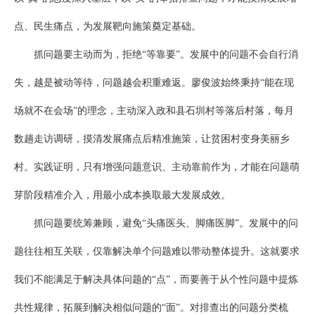
点、民生痛点，为发展靶向施策奠定基础。
抓问题要主动而为，拒绝“等靠要”。发展中的问题不会自行消
失，越是被动等待，问题越会积重难返。廖俊波始终秉持“能在现
场就不在会场”的理念，主动深入政和县石圳村等落后村落，每月
数趟走访调研，摸清发展痛点后精准施策，让贫困村变身美丽乡
村。实践证明，只有增强问题意识、主动靠前作为，才能在问题萌
芽阶段精准介入，用最小成本换取最大发展成效。
抓问题要统筹兼顾，避免“头痛医头、脚痛医脚”。发展中的问
题往往相互关联，仅靠解决单个问题难以带动整体提升。这就要求
我们不能满足于解决具体问题的“点”，而要善于从个性问题中提炼
共性规律，拓展到解决相似问题的“面”。对排查出的问题分类梳