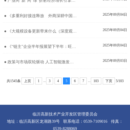
● 产业向“新”向“绿”折射经济增长引擎切换
2025年09月04日
● 《多重利好接连释放 外商深耕中国市场信心足》
2025年09月04日
● 《大规模设备更新带来什么（深度观察）》
2025年09月04日
● 《“链主”企业半年报展望下半年：旺季、新机、新动能》
2025年09月03日
● 政策与市场双轮驱动 人工智能激发经济新活力
...
...
共1545条
上页
1
3
4
5
6
7
103
下页
5/103
临沂高新技术产业开发区管理委员会
地址：临沂高新区龙湖路39号 联系电话：0539-7109016 传真：
0539-8288069