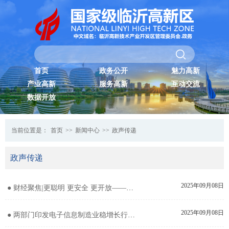
首页
政务公开
魅力高新
产业高新
服务高新
互动交流
数据开放
当前位置是：
首页
>>
新闻中心
>>
政声传递
政声传递
2025年09月08日
● 财经聚焦|更聪明 更安全 更开放——从智博会看智能网联新能源汽车新趋势
2025年09月08日
● 两部门印发电子信息制造业稳增长行动方案