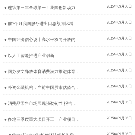
2025年09月08日
● 连续第三年全球第一！我国创新动力强劲
2025年09月08日
● 前7个月我国服务进出口总额同比增长8.2%
2025年09月08日
● 中国经济信心说丨高水平双向开放的精彩从何而来？
2025年09月08日
● 以人工智能推进产业创新
2025年09月08日
● 国办发文释放体育消费潜力推进体育产业发展 到2030年总规模超7万亿元
2025年09月08日
● 外资金融机构：当前中国股市估值合理 投资者对后市普遍乐观
2025年09月05日
● 消费品零售市场展现强劲韧性 报告解读增长密码
2025年09月05日
● 多地三季度重大项目开工 产业项目成重头戏
2025年09月05日