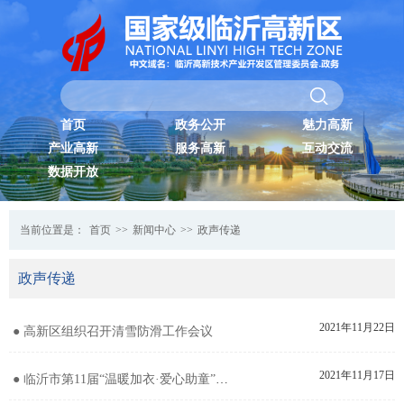
首页
政务公开
魅力高新
产业高新
服务高新
互动交流
数据开放
当前位置是：
首页
>>
新闻中心
>>
政声传递
政声传递
2021年11月22日
● 高新区组织召开清雪防滑工作会议
2021年11月17日
● 临沂市第11届“温暖加衣·爱心助童”活动走进高新区