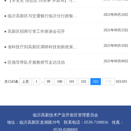
● 【学党史 悟思想 办实事 开新局】习近平总书记“七一”重要讲话专题学习班暨全区理论学习中心组第一期专题读书班结...
2021年09月24日
● 临沂高新区与交通银行临沂分行政银企合作签约暨高新区支行成立仪式举行
2021年09月23日
● 高新区招商引资工作座谈会召开
2021年09月10日
● 省科技厅到高新区调研科技创新政策落实情况
2021年09月09日
● 区领导带队开展教师节走访活动
...
共1545条
上页
1
99
100
101
102
103
下页
103/103
临沂高新技术产业开发区管理委员会
地址：临沂高新区龙湖路39号 联系电话：0539-7109016 传真：
0539-8288069