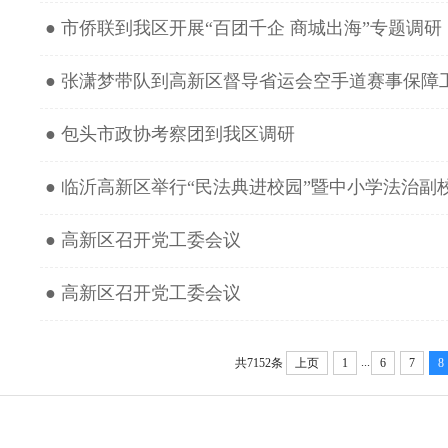
● 市侨联到我区开展“百团千企 商城出海”专题调研
● 张潇梦带队到高新区督导省运会空手道赛事保障
● 包头市政协考察团到我区调研
● 临沂高新区举行“民法典进校园”暨中小学法治副
● 高新区召开党工委会议
● 高新区召开党工委会议
...
共7152条
上页
1
6
7
8