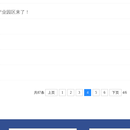
产业园区来了！
共87条
上页
1
2
3
4
5
6
下页
4/6