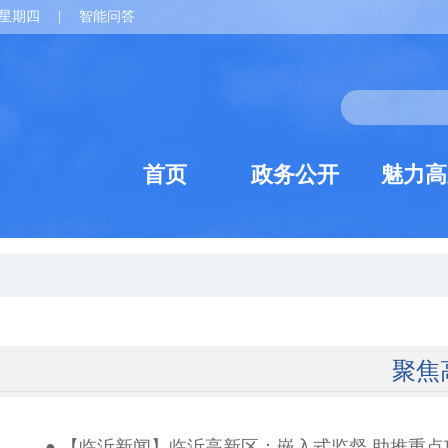
星期四
|
智能问答
首页
政务公开
魅力高
聚焦
● 【临沂新闻】临沂高新区：嵌入式监督 助推重点