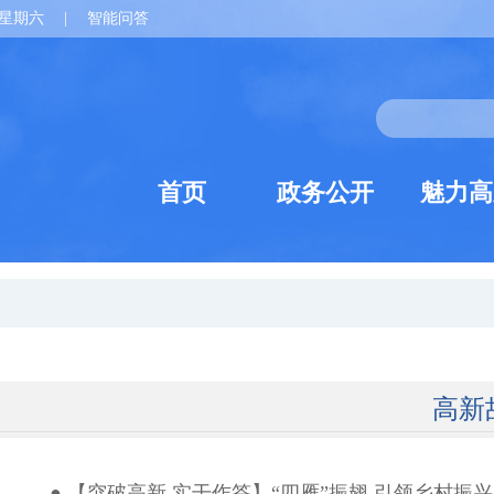
星期六
|
智能问答
首页
政务公开
魅力高
高新
● 【突破高新 实干作答】“四雁”振翅 引领乡村振兴