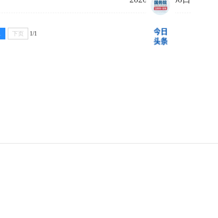
1
下页
1/1