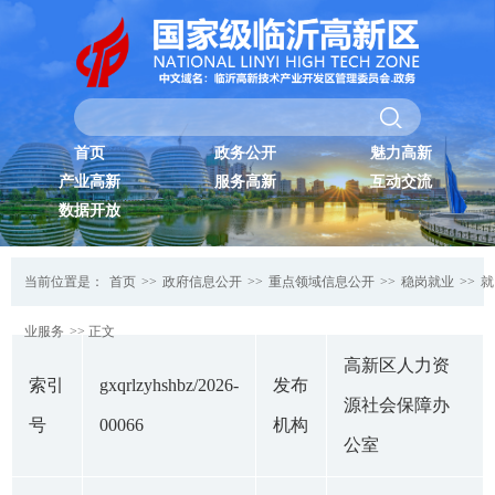
首页
政务公开
魅力高新
产业高新
服务高新
互动交流
数据开放
当前位置是：
首页
>>
政府信息公开
>>
重点领域信息公开
>>
稳岗就业
>>
就
业服务
>> 正文
高新区人力资
索引
gxqrlzyhshbz/2026-
发布
源社会保障办
号
00066
机构
公室