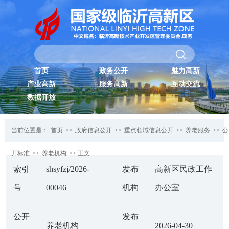
首页
政务公开
魅力高新
产业高新
服务高新
互动交流
数据开放
当前位置是：
首页
>>
政府信息公开
>>
重点领域信息公开
>>
养老服务
>>
公
开标准
>>
养老机构
>> 正文
索引
shsyfzj/2026-
发布
高新区民政工作
号
00046
机构
办公室
公开
发布
养老机构
2026-04-30