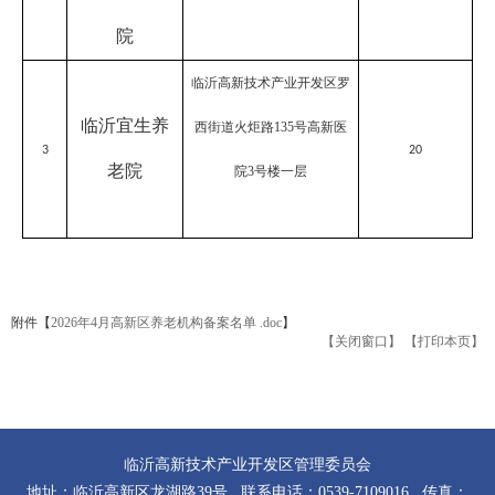
院
临沂高新技术产业开发区罗
临沂宜生养
西街道火炬路
135号高新医
3
20
老院
院3号楼一层
附件【
2026年4月高新区养老机构备案名单 .doc
】
【关闭窗口】
【打印本页】
临沂高新技术产业开发区管理委员会
地址：临沂高新区龙湖路39号 联系电话：0539-7109016 传真：