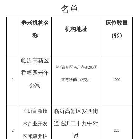
名单
养老机构名
床位数量
机构地址
称
（张）
临沂高新区
临沂高新区马厂湖镇
206国
香樟园老年
道与银雀山路交汇
1
1000
公寓
临沂高新区罗西街
临沂高新技
道临沂二十九中对
术产业开发
2
220
过
区颐康养护