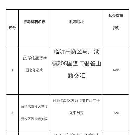
床位数量
养老机构名称
机构地址
序号
（张）
临沂高新区马厂湖
临沂高新区香樟
镇
206国道与银雀山
园老年公寓
1
1000
路交汇
临沂高新区罗西街道临沂二十
临沂高新技术产业
九中对过
2
220
开发区颐康养护院