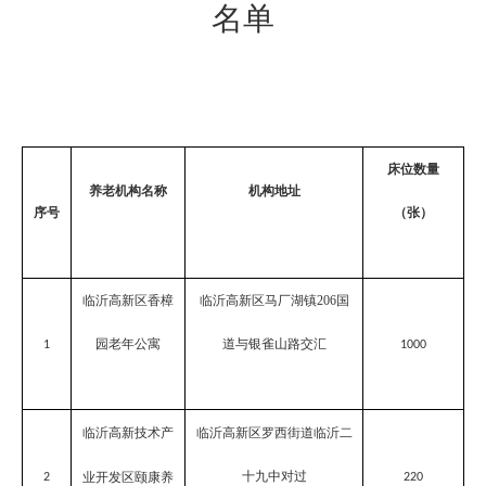
名单
床位数量
养老机构名称
机构地址
序号
（张）
临沂高新区香樟
临沂高新区马厂湖镇
206国
园老年公寓
道与银雀山路交汇
1
1000
临沂高新技术产
临沂高新区罗西街道临沂二
十九中对过
业开发区颐康养
2
220