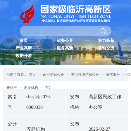
首页
政务公开
魅力高新
产业高新
服务高新
互动交流
数据开放
当前位置是：
首页
>>
政府信息公开
>>
重点领域信息公开
>>
养老服务
>>
公
开标准
>>
养老机构
>> 正文
索引
shsyfzj/2026-
发布
高新区民政工作
号
0000030
机构
办公室
公开
发布
养老机构
2026-02-27