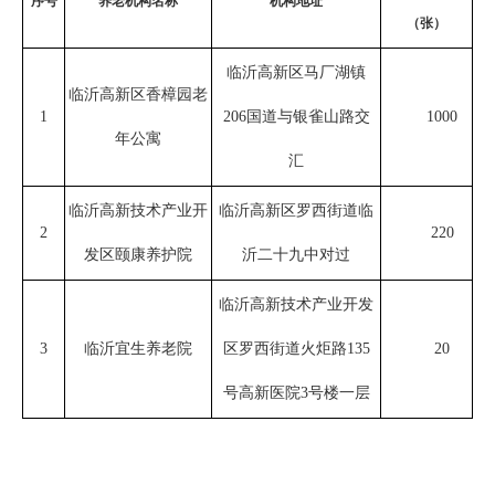
序号
养老机构名称
机构地址
（张）
临沂高新区马厂湖镇
临沂高新区香樟园老
1
206国道与银雀山路交
1000
年公寓
汇
临沂高新技术产业开
临沂高新区罗西街道临
2
220
发区颐康养护院
沂二十九中对过
临沂高新技术产业开发
3
临沂宜生养老院
区罗西街道火炬路135
20
号高新医院3号楼一层