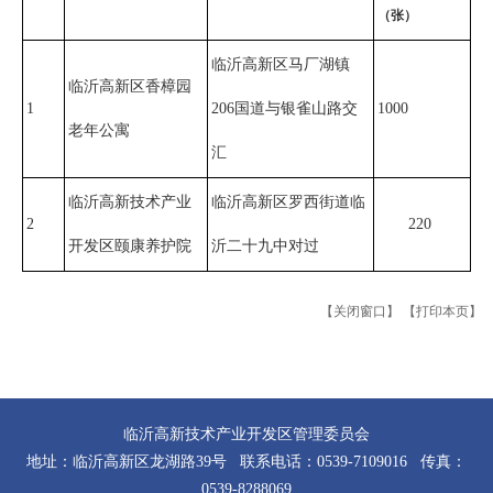
（张）
临沂高新区马厂湖镇
临沂高新区香樟园
1
206国道与银雀山路交
1000
老年公寓
汇
临沂高新技术产业
临沂高新区罗西街道临
2
220
开发区颐康养护院
沂二十九中对过
【关闭窗口】
【打印本页】
临沂高新技术产业开发区管理委员会
地址：临沂高新区龙湖路39号 联系电话：0539-7109016 传真：
0539-8288069