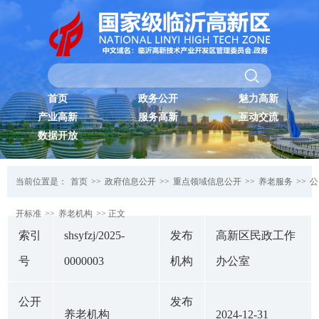
首页
政务公开
魅力高新
产业高新
服务高新
互动交流
数据开放
当前位置是：
首页
>>
政府信息公开
>>
重点领域信息公开
>>
养老服务
>>
公
开标准
>>
养老机构
>> 正文
索引
shsyfzj/2025-
发布
高新区民政工作
号
0000003
机构
办公室
公开
发布
养老机构
2024-12-31