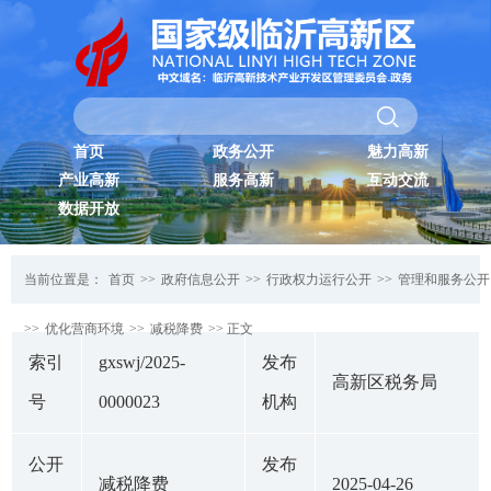
首页
政务公开
魅力高新
产业高新
服务高新
互动交流
数据开放
当前位置是：
首页
>>
政府信息公开
>>
行政权力运行公开
>>
管理和服务公开
>>
优化营商环境
>>
减税降费
>> 正文
索引
gxswj/2025-
发布
高新区税务局
号
0000023
机构
公开
发布
减税降费
2025-04-26