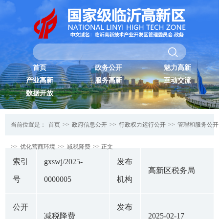
首页
政务公开
魅力高新
产业高新
服务高新
互动交流
数据开放
当前位置是：
首页
>>
政府信息公开
>>
行政权力运行公开
>>
管理和服务公开
>>
优化营商环境
>>
减税降费
>> 正文
索引
gxswj/2025-
发布
高新区税务局
号
0000005
机构
公开
发布
减税降费
2025-02-17