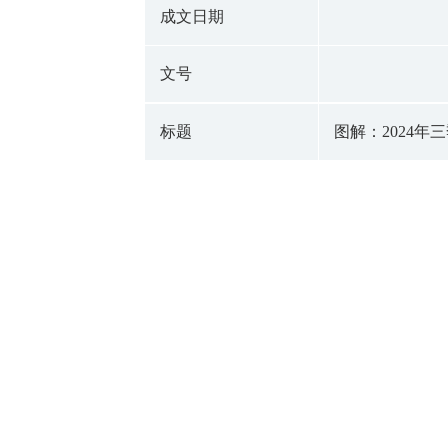
成文日期
文号
标题
图解：2024