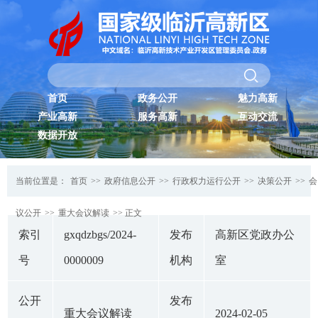
首页
政务公开
魅力高新
产业高新
服务高新
互动交流
数据开放
当前位置是：
首页
>>
政府信息公开
>>
行政权力运行公开
>>
决策公开
>>
会
议公开
>>
重大会议解读
>> 正文
索引
gxqdzbgs/2024-
发布
高新区党政办公
号
0000009
机构
室
公开
发布
重大会议解读
2024-02-05