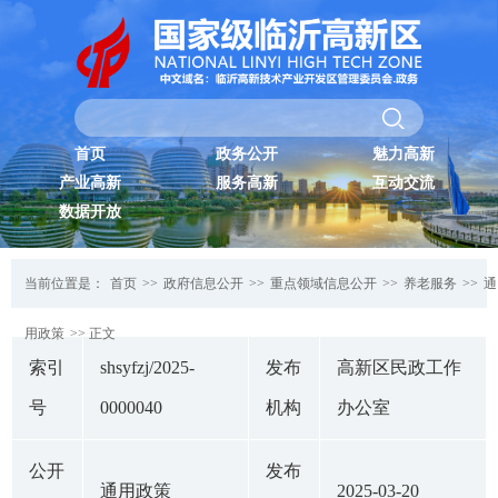
首页
政务公开
魅力高新
产业高新
服务高新
互动交流
数据开放
当前位置是：
首页
>>
政府信息公开
>>
重点领域信息公开
>>
养老服务
>>
通
用政策
>> 正文
索引
shsyfzj/2025-
发布
高新区民政工作
号
0000040
机构
办公室
公开
发布
通用政策
2025-03-20