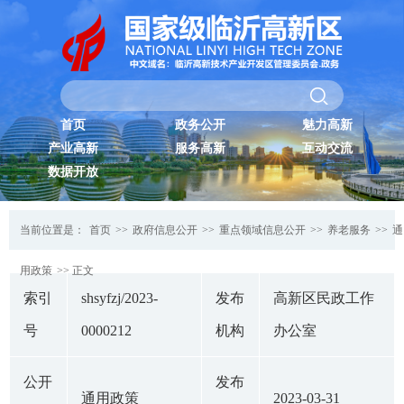
首页
政务公开
魅力高新
产业高新
服务高新
互动交流
数据开放
当前位置是：
首页
>>
政府信息公开
>>
重点领域信息公开
>>
养老服务
>>
通
用政策
>> 正文
索引
shsyfzj/2023-
发布
高新区民政工作
号
0000212
机构
办公室
公开
发布
通用政策
2023-03-31